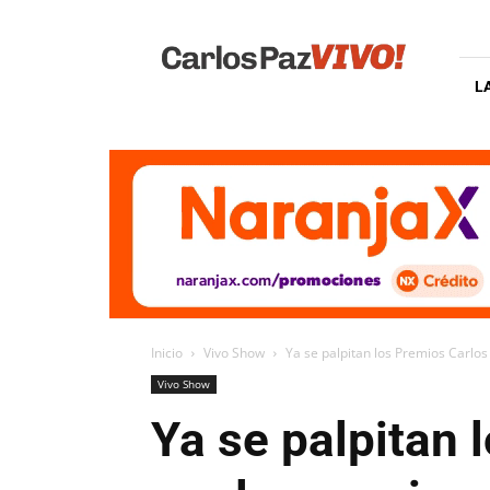
Carlos
Paz
Vivo
L
Inicio
Vivo Show
Ya se palpitan los Premios Carlo
Vivo Show
Ya se palpitan 