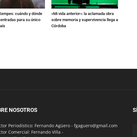
l Kempes: cuándo y dónde
«Mi vida anterior»: la aclamada obra
 entradas para su único
sobre memoria y supervivencia llega a
aís
Córdoba
BRE NOSOTROS
S
ctor Periodístico: Fernando Agüero -
fgaguero@gmail.com
ctor Comercial: Fernando Villa -