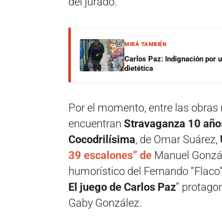
del jurado.
MIRÁ TAMBIÉN
Carlos Paz: Indignación por 
dietética
Por el momento, entre las obras 
encuentran
Stravaganza 10 año
Cocodrilísima
, de Omar Suárez,
39 escalones” de
Manuel Gonzál
humorístico del Fernando “Flaco” 
El juego de Carlos Paz
” protago
Gaby González.