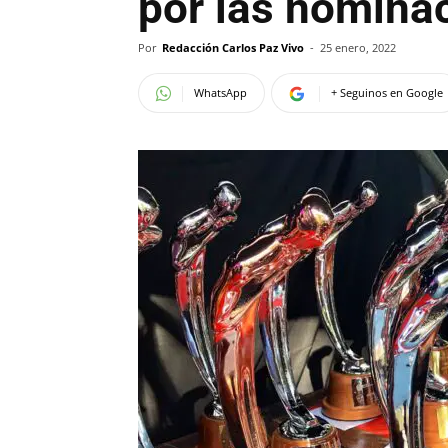
por las nomina
Por
Redacción Carlos Paz Vivo
-
25 enero, 2022
WhatsApp
+ Seguinos en Google