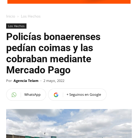
Inicio
Los Hechos
Los Hechos
Policías bonaerenses
pedían coimas y las
cobraban mediante
Mercado Pago
Por
Agencia Telam
-
2 mayo, 2022
WhatsApp
+ Seguinos en Google