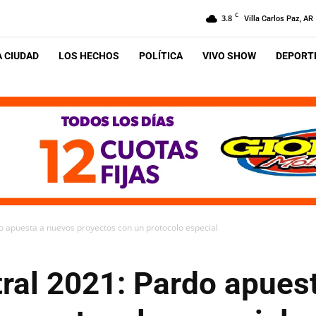
C
3.8
Villa Carlos Paz, AR
A CIUDAD
LOS HECHOS
POLÍTICA
VIVO SHOW
DEPORTE
 apuesta a nuevos proyectos con un protocolo especial
ral 2021: Pardo apues