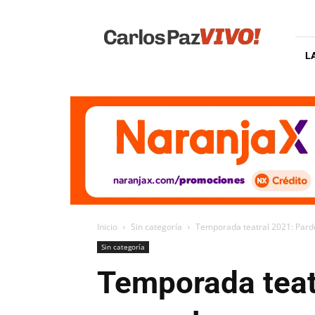
Carlos
Paz
Vivo
L
Inicio
Sin categoría
Temporada teatral 2021: Pardo
Sin categoría
Temporada teat