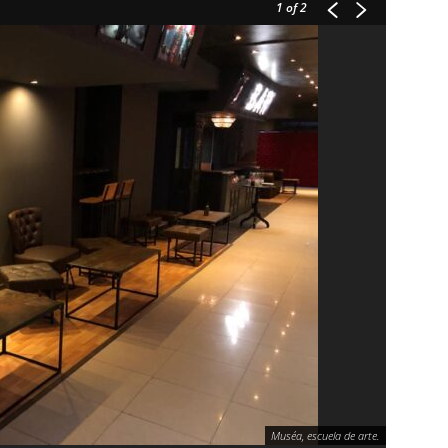
1
of 2
Muséa, escuela de arte.