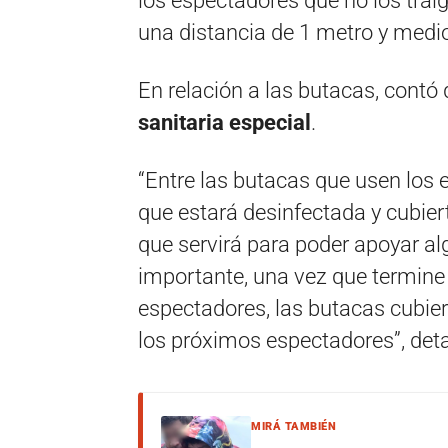
los espectadores que no los trai
una distancia de 1 metro y medio
En relación a las butacas, contó
sanitaria especial
.
“Entre las butacas que usen los 
que estará desinfectada y cubiert
que servirá para poder apoyar al
importante, una vez que termine e
espectadores, las butacas cubier
los próximos espectadores”, detal
MIRÁ TAMBIÉN