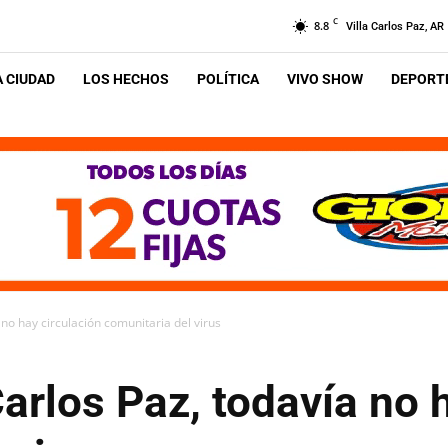
C
8.8
Villa Carlos Paz, AR
A CIUDAD
LOS HECHOS
POLÍTICA
VIVO SHOW
DEPORTE
no hay circulación comunitaria del virus
arlos Paz, todavía no 