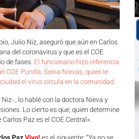
pio, Julio Niz, aseguró que aún en Carlos
ria del coronavirus y que es el COE
io de fases.
El funcionario hizo referencia
del COE Punilla, Sonia Nievas, quien le
ciudad el virus circula en la comunidad.
iz- , lo hablé con la doctora Nieva y
siones. Lo cierto es que, quien determine
e Carlos Paz es el COE Central».
rlos Paz
Vivo!
es el siguiente: “Ya no se