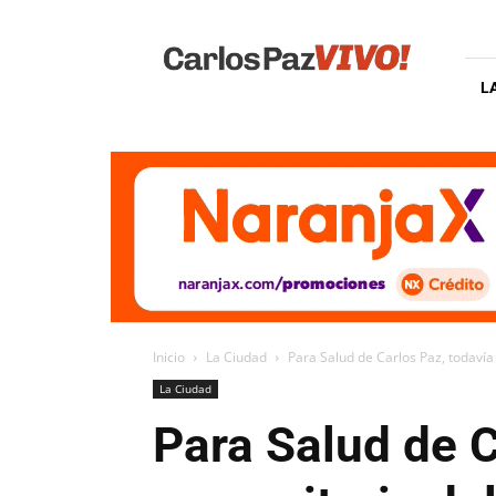
Carlos
Paz
Vivo
L
Inicio
La Ciudad
Para Salud de Carlos Paz, todavía 
La Ciudad
Para Salud de C