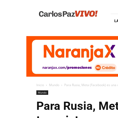
Carlos
Paz
Vivo
L
Inicio
Mundo
Para Rusia, Meta (Facebook) es una 
Mundo
Para Rusia, Me