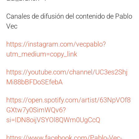
Canales de difusión del contenido de Pablo
Vec
https://instagram.com/vecpablo?
utm_medium=copy_link
https://youtube.com/channel/UC3es2Shj
Mi88bBFDoSEfebA
https://open.spotify.com/artist/63NpVOf8
GXtw7y0SimWQv6?
si=IDN8oijVSYOl8QWm0UgCcQ
https://www.facebook.com/Pablo-Vec-