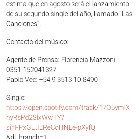
estima que en agosto será el lanzamiento
de su segundo single del año, llamado ‘’Las
Canciones’’.
Contacto del músico:
Agente de Prensa: Florencia Mazzoni
0351-152041327
Pablo Vec: +54 9 3513 10-8490
Single:
https://open.spotify.com/track/17O5ymlX
hyRsPd2SlxWwTY?
si=FPxGEtILReCdHNLe-pXyfQ
&dl_branch=1