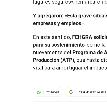
lugares seguros», remarcaron d
Y agregaron: «Esta grave situa
empresas y empleos»
.
En este sentido,
FEHGRA solicit
para su sostenimiento
, como l
nuevamente del
Programa de As
Producción (ATP)
, que hasta d
vital para amortiguar el impac
WhatsApp
+ Seguinos en Google