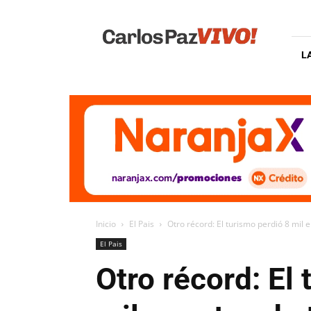
Carlos
Paz
Vivo
L
Inicio
El Pais
Otro récord: El turismo perdió 8 mil 
El Pais
Otro récord: El