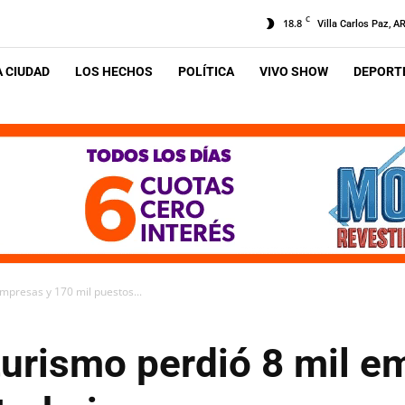
C
18.8
Villa Carlos Paz, A
A CIUDAD
LOS HECHOS
POLÍTICA
VIVO SHOW
DEPORTE
empresas y 170 mil puestos...
 turismo perdió 8 mil 