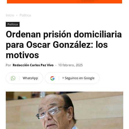
Inicio
Política
Política
Ordenan prisión domiciliaria
para Oscar González: los
motivos
Por
Redacción Carlos Paz Vivo
-
10 febrero, 2025
WhatsApp
+ Seguinos en Google