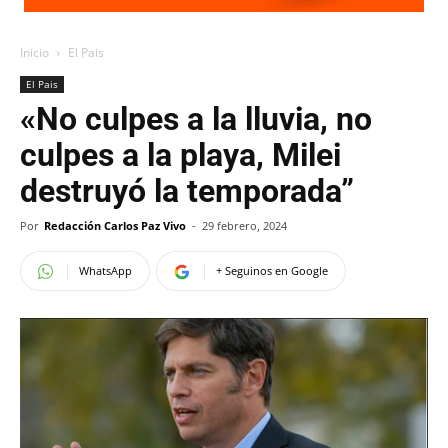
Inicio
El Pais
El Pais
«No culpes a la lluvia, no
culpes a la playa, Milei
destruyó la temporada”
Por
Redacción Carlos Paz Vivo
-
29 febrero, 2024
WhatsApp
+ Seguinos en Google