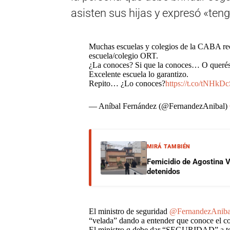
asisten sus hijas y expresó «ten
Muchas escuelas y colegios de la CABA reci
escuela/colegio ORT.
¿La conoces? Si que la conoces… O querés 
Excelente escuela lo garantizo.
Repito… ¿Lo conoces?
https://t.co/tNHkD
— Aníbal Fernández (@FernandezAnibal)
MIRÁ TAMBIÉN
Femicidio de Agostina V
detenidos
El ministro de seguridad
@FernandezAniba
“velada” dando a entender que conoce el co
El ministro q debe dar “SEGURIDAD” a todo