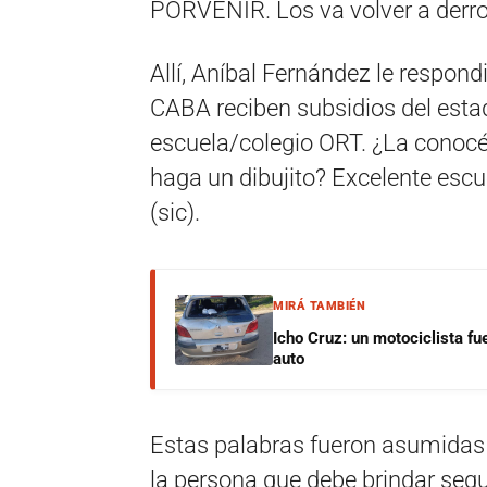
PORVENIR. Los va volver a derrot
Allí, Aníbal Fernández le respon
CABA reciben subsidios del estad
escuela/colegio ORT. ¿La conocé
haga un dibujito? Excelente escu
(sic).
MIRÁ TAMBIÉN
Icho Cruz: un motociclista fu
auto
Estas palabras fueron asumidas
la persona que debe brindar segu