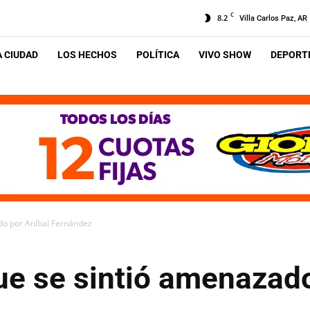
C
8.2
Villa Carlos Paz, AR
A CIUDAD
LOS HECHOS
POLÍTICA
VIVO SHOW
DEPORTE
do por Aníbal Fernández
ue se sintió amenazado