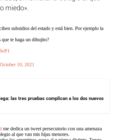
go miedo».
ben subsidios del estado y está bien. Por ejemplo la
que te haga un dibujito?
cSeP1
October 10, 2021
ega: las tres pruebas complican a los dos nuevos
l
me dedica un tweet persecutorio con una amenaza
legio al que van mis hijas menores.
s los argentinos acosa al q piensa distinto. Tengo