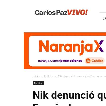
Carlos
Paz
Vivo
L
Inicio
Política
Nik denunció que se sintió amenaza
Política
Nik denunció q