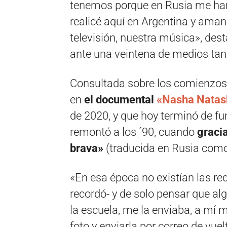
tenemos porque en Rusia me han
realicé aquí en Argentina y aman 
televisión, nuestra música», dest
ante una veintena de medios tan
Consultada sobre los comienzos 
en
el documental
«Nasha Natas
de 2020, y que hoy terminó de fun
remontó a los ´90, cuando
graci
brava»
(traducida en Rusia como 
«En esa época no existían las rede
recordó- y de solo pensar que alg
la escuela, me la enviaba, a mí 
foto y enviarla por correo de vue