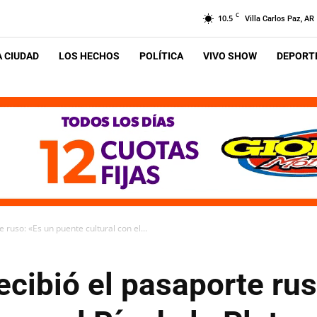
C
10.5
Villa Carlos Paz, AR
A CIUDAD
LOS HECHOS
POLÍTICA
VIVO SHOW
DEPORTE
 ruso: «Es un puente cultural con el...
recibió el pasaporte ru