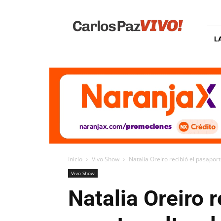
Carlos
Paz
Vivo
L
Inicio
Vivo Show
Natalia Oreiro recibió el pasaporte
Vivo Show
Natalia Oreiro 