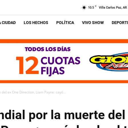
C
10.5
Villa Carlos Paz, AR
A CIUDAD
LOS HECHOS
POLÍTICA
VIVO SHOW
DEPORTE
del ex One Direction, Liam Payne: cayó...
ial por la muerte del