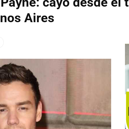
 Payne: cayó desde el t
enos Aires