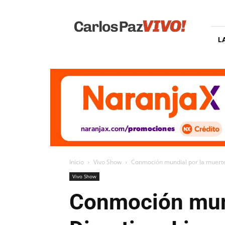
Carlos
Paz
Vivo
L
Inicio
Vivo Show
Conmoción mundial por la muerte 
Vivo Show
Conmoción mund