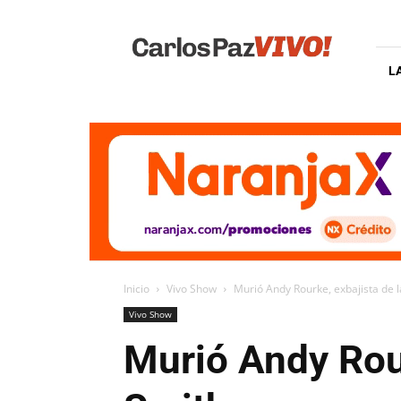
Carlos
Paz
Vivo
L
Inicio
Vivo Show
Murió Andy Rourke, exbajista de 
Vivo Show
Murió Andy Rour