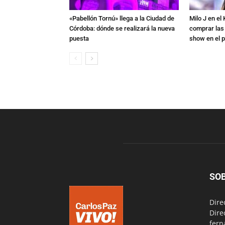
«Pabellón Tornú» llega a la Ciudad de
Milo J en e
Córdoba: dónde se realizará la nueva
comprar las
puesta
show en el p
SO
Dire
Dire
fern