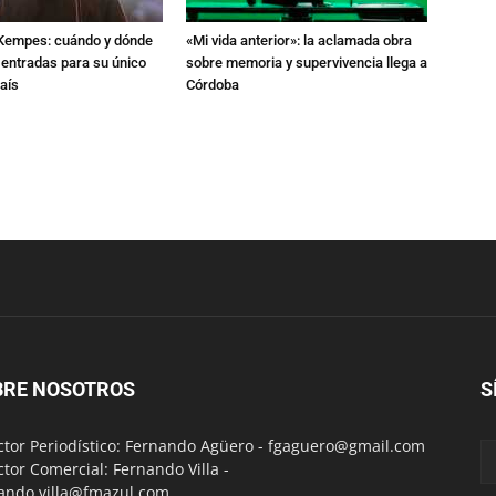
l Kempes: cuándo y dónde
«Mi vida anterior»: la aclamada obra
 entradas para su único
sobre memoria y supervivencia llega a
aís
Córdoba
BRE NOSOTROS
S
ctor Periodístico: Fernando Agüero -
fgaguero@gmail.com
ctor Comercial: Fernando Villa -
ando.villa@fmazul.com