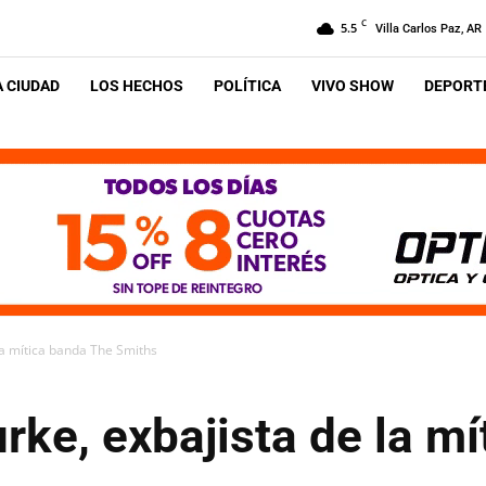
C
5.5
Villa Carlos Paz, AR
A CIUDAD
LOS HECHOS
POLÍTICA
VIVO SHOW
DEPORTE
la mítica banda The Smiths
ke, exbajista de la m