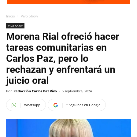
Inicio
Vivo Show
Vivo Show
Morena Rial ofreció hacer
tareas comunitarias en
Carlos Paz, pero lo
rechazan y enfrentará un
juicio oral
Por
Redacción Carlos Paz Vivo
-
5 septiembre, 2024
WhatsApp
+ Seguinos en Google