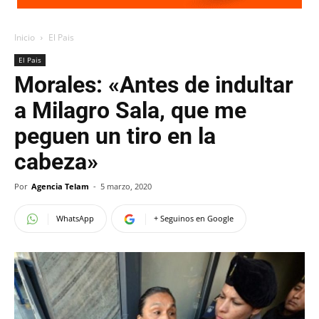
Inicio
El Pais
El Pais
Morales: «Antes de indultar
a Milagro Sala, que me
peguen un tiro en la
cabeza»
Por
Agencia Telam
-
5 marzo, 2020
WhatsApp
+ Seguinos en Google