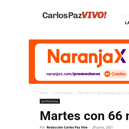
Carlos
Paz
Vivo
L
Inicio
La Provincia
Martes con 66 muertes por Cov
La Provincia
Martes con 66 
Por
Redacción Carlos Paz Vivo
-
29 junio, 2021