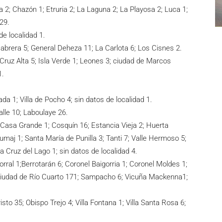
a 2; Chazón 1; Etruria 2; La Laguna 2; La Playosa 2; Luca 1;
 29.
de localidad 1.
abrera 5; General Deheza 11; La Carlota 6; Los Cisnes 2.
; Cruz Alta 5; Isla Verde 1; Leones 3; ciudad de Marcos
1.
da 1; Villa de Pocho 4; sin datos de localidad 1.
lle 10; Laboulaye 26.
 Casa Grande 1; Cosquín 16; Estancia Vieja 2; Huerta
maj 1; Santa María de Punilla 3; Tanti 7; Valle Hermoso 5;
nta Cruz del Lago 1; sin datos de localidad 4.
orral 1;Berrotarán 6; Coronel Baigorria 1; Coronel Moldes 1;
 ciudad de Río Cuarto 171; Sampacho 6; Vicuña Mackenna1;
to 35; Obispo Trejo 4; Villa Fontana 1; Villa Santa Rosa 6;