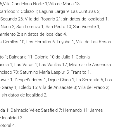
Villa Candelaria Norte 1;Villa de María 13.
Carrilobo 2; Colazo 1; Laguna Larga 9; Las Junturas 3;
 Segundo 26; Villa del Rosario 21; sin datos de localidad 1.
Nono 2; San Lorenzo 1; San Pedro 10; San Vicente 1;
armiento 2; sin datos de localidad 4.
 Cerrillos 10; Los Hornillos 6; Luyaba 1; Villa de Las Rosas
ito 1; Balnearia 11; Colonia 10 de Julio 1; Colonia
ancia 1; Las Varas 1; Las Varillas 17; Miramar de Ansenuza
ncisco 70; Saturnino María Laspiur 5; Tránsito 1.
ouwer 1; Despeñaderos 1; Dique Chico 1; La Serranita 5; Los
aray 1; Toledo 15; Villa de Anisacate 3; Villa del Prado 2;
 sin datos de localidad 2.
da 1; Dalmacio Vélez Sarsfield 7; Hernando 11; James
e localidad 3.
otoral 4.