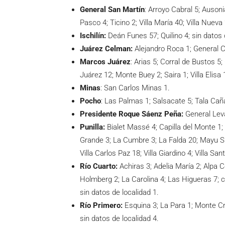
General San Martín
: Arroyo Cabral 5; Ausoni
Pasco 4; Ticino 2; Villa María 40; Villa Nueva
Ischilín:
Deán Funes 57; Quilino 4; sin datos 
Juárez Celman:
Alejandro Roca 1; General C
Marcos Juárez
: Arias 5; Corral de Bustos 5
Juárez 12; Monte Buey 2; Saira 1; Villa Elisa 
Minas
: San Carlos Minas 1.
Pocho
: Las Palmas 1; Salsacate 5; Tala Caña
Presidente Roque Sáenz Peña:
General Leva
Punilla:
Bialet Massé 4; Capilla del Monte 1;
Grande 3; La Cumbre 3; La Falda 20; Mayu Su
Villa Carlos Paz 18; Villa Giardino 4; Villa Sa
Río Cuarto:
Achiras 3; Adelia María 2; Alpa C
Holmberg 2; La Carolina 4; Las Higueras 7;
sin datos de localidad 1.
Río Primero:
Esquina 3; La Para 1; Monte Cris
sin datos de localidad 4.