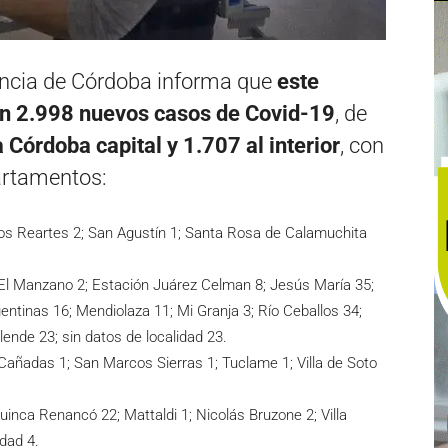
vincia de Córdoba informa que
este
ron 2.998 nuevos casos de Covid-19
, de
Córdoba capital y 1.707 al interior
, con
partamentos:
os Reartes 2; San Agustín 1; Santa Rosa de Calamuchita
; El Manzano 2; Estación Juárez Celman 8; Jesús María 35;
entinas 16; Mendiolaza 11; Mi Granja 3; Río Ceballos 34;
llende 23; sin datos de localidad 23.
 Cañadas 1; San Marcos Sierras 1; Tuclame 1; Villa de Soto
Huinca Renancó 22; Mattaldi 1; Nicolás Bruzone 2; Villa
idad 4.