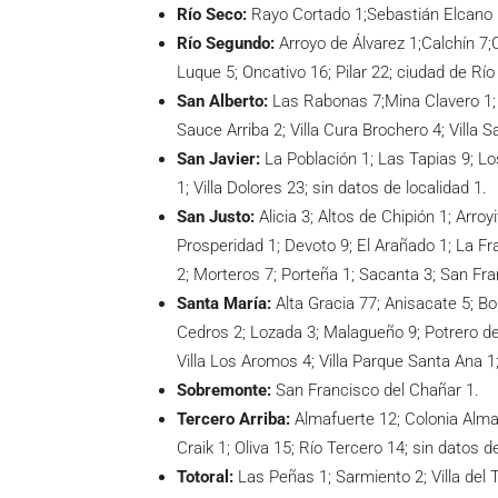
Río Seco:
Rayo Cortado 1;Sebastián Elcano 5;
Río Segundo:
Arroyo de Álvarez 1;Calchín 7;
Luque 5; Oncativo 16; Pilar 22; ciudad de Río
San Alberto:
Las Rabonas 7;Mina Clavero 1; 
Sauce Arriba 2; Villa Cura Brochero 4; Villa S
San Javier:
La Población 1; Las Tapias 9; Los
1; Villa Dolores 23; sin datos de localidad 1.
San Justo:
Alicia 3; Altos de Chipión 1; Arroy
Prosperidad 1; Devoto 9; El Arañado 1; La Fr
2; Morteros 7; Porteña 1; Sacanta 3; San Fra
Santa María:
Alta Gracia 77; Anisacate 5; B
Cedros 2; Lozada 3; Malagueño 9; Potrero de G
Villa Los Aromos 4; Villa Parque Santa Ana 1;
Sobremonte:
San Francisco del Chañar 1.
Tercero Arriba:
Almafuerte 12; Colonia Alma
Craik 1; Oliva 15; Río Tercero 14; sin datos d
Totoral:
Las Peñas 1; Sarmiento 2; Villa del T