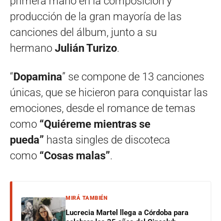
primera mano en la composición y
producción de la gran mayoría de las
canciones del álbum, junto a su
hermano
Julián Turizo
.
“
Dopamina
” se compone de 13 canciones
únicas, que se hicieron para conquistar las
emociones, desde el romance de temas
como
“Quiéreme mientras se
pueda”
hasta singles de discoteca
como
“Cosas malas”
.
MIRÁ TAMBIÉN
Lucrecia Martel llega a Córdoba para