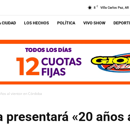
C
8
Villa Carlos Paz, AR
A CIUDAD
LOS HECHOS
POLÍTICA
VIVO SHOW
DEPORTE
ños al viento» en Córdoba
 presentará «20 años a