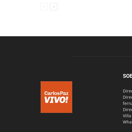
SO
Dire
Dire
fern
Dire
Vill
Wha