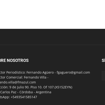
BRE NOSOTROS
S
ctor Periodístico: Fernando Agüero -
fgaguero@gmail.com
ctor Comercial: Fernando Villa -
ando.villa@fmazul.com
cción: 9 de Julio 90. Piso 10. Of 107.(X5152EYN)
a Carlos Paz - Córdoba - Argentina
tsApp: +5493541585147