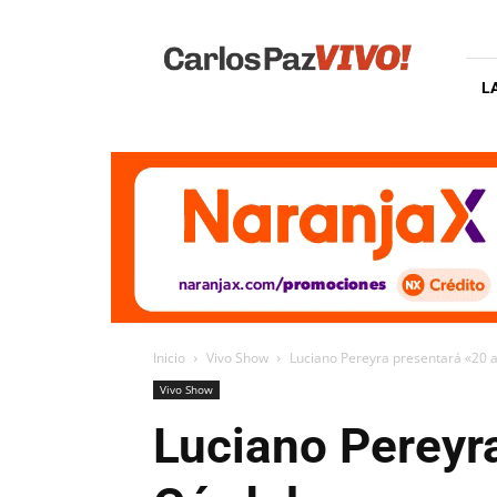
Carlos
Paz
Vivo
L
Inicio
Vivo Show
Luciano Pereyra presentará «20 a
Vivo Show
Luciano Pereyra