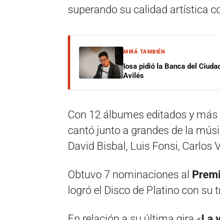
superando su calidad artística c
MIRÁ TAMBIÉN
Iosa pidió la Banca del Ciuda
Avilés
Con 12 álbumes editados y más de
cantó junto a grandes de la mús
David Bisbal, Luis Fonsi, Carlos 
Obtuvo 7 nominaciones al
Premi
logró el Disco de Platino con su 
En relación a su última gira «
La v