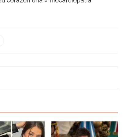
su corazón una «miocardiopatía