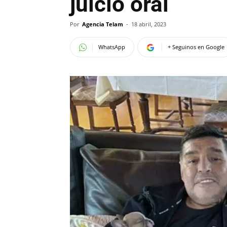
juicio oral
Por
Agencia Telam
-
18 abril, 2023
WhatsApp
+ Seguinos en Google