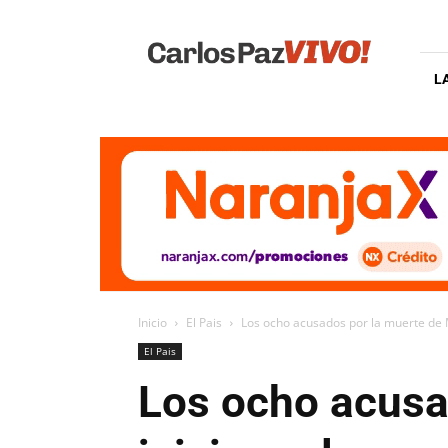
Carlos
Paz
Vivo
L
Inicio
El Pais
Los ocho acusados por la muerte de M
El Pais
Los ocho acusa