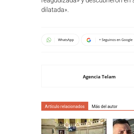
reagudizada» y descubrieron en 
dilatada».
WhatsApp
+ Seguinos en Google
Agencia Telam
Artículo relacionados
Más del autor