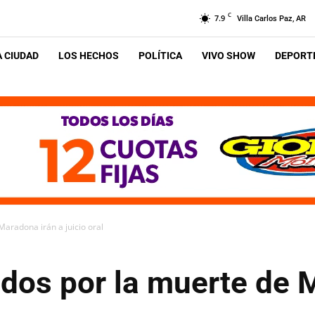
C
7.9
Villa Carlos Paz, AR
A CIUDAD
LOS HECHOS
POLÍTICA
VIVO SHOW
DEPORTE
aradona irán a juicio oral
dos por la muerte de 