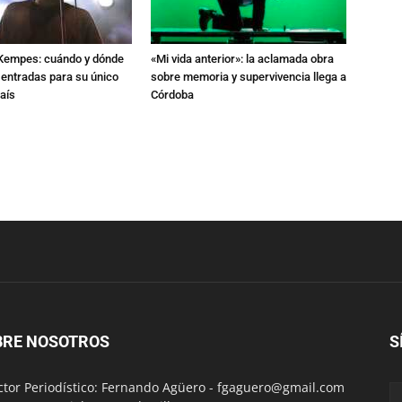
l Kempes: cuándo y dónde
«Mi vida anterior»: la aclamada obra
 entradas para su único
sobre memoria y supervivencia llega a
aís
Córdoba
BRE NOSOTROS
S
ctor Periodístico: Fernando Agüero -
fgaguero@gmail.com