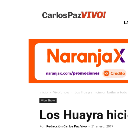
Carlos
Paz
Vivo
L
Inicio
Vivo Show
Los Huayra hicieron bailar a todo 
Vivo Show
Los Huayra hici
Por
Redacción Carlos Paz Vivo
-
31 enero, 2017