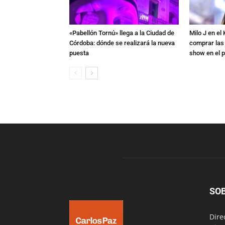
«Pabellón Tornú» llega a la Ciudad de
Milo J en e
Córdoba: dónde se realizará la nueva
comprar las
puesta
show en el p
SO
Dire