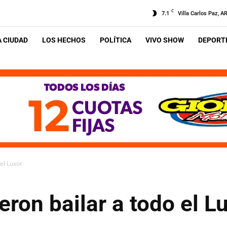
C
7.1
Villa Carlos Paz, A
A CIUDAD
LOS HECHOS
POLÍTICA
VIVO SHOW
DEPORTE
el Luxor
eron bailar a todo el L