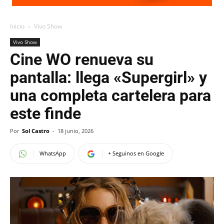
Inicio
Vivo Show
Vivo Show
Cine WO renueva su
pantalla: llega «Supergirl» y
una completa cartelera para
este finde
Por
Sol Castro
-
18 junio, 2026
WhatsApp
+ Seguinos en Google