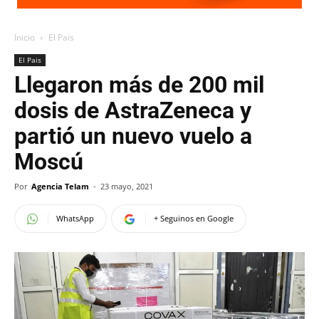
Inicio
El Pais
El Pais
Llegaron más de 200 mil
dosis de AstraZeneca y
partió un nuevo vuelo a
Moscú
Por
Agencia Telam
-
23 mayo, 2021
WhatsApp
+ Seguinos en Google