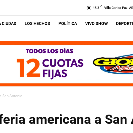
C
15.3
Villa Carlos Paz, A
A CIUDAD
LOS HECHOS
POLÍTICA
VIVO SHOW
DEPORTE
a San Antonio
feria americana a San