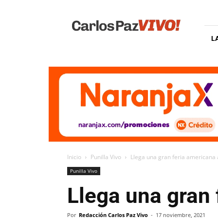
Carlos
Paz
Vivo
L
Inicio
Punilla Vivo
Llega una gran feria americana 
Punilla Vivo
Llega una gran 
Por
Redacción Carlos Paz Vivo
-
17 noviembre, 2021