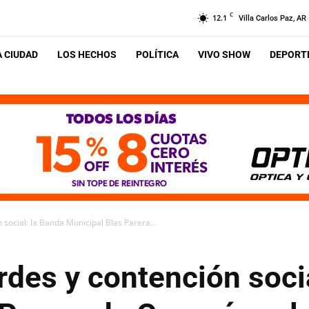
C
12.1
Villa Carlos Paz, AR
A CIUDAD
LOS HECHOS
POLÍTICA
VIVO SHOW
DEPORTE
 social: la Banda Municipal Blas Parera...
rdes y contención soci