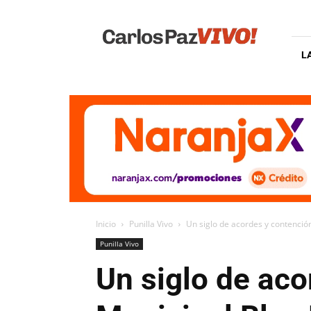
Carlos
Paz
Vivo
L
Inicio
Punilla Vivo
Un siglo de acordes y contención
Punilla Vivo
Un siglo de aco