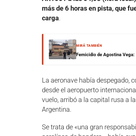
más de 6 horas en pista, que fu
carga
.
MIRÁ TAMBIÉN
Femicidio de Agostina Vega: 
La aeronave había despegado, co
desde el aeropuerto internaciona
vuelo, arribó a la capital rusa a l
Argentina.
Se trata de «una gran responsabi