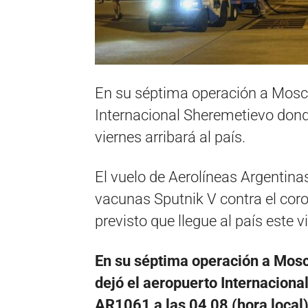
En su séptima operación a Moscú
Internacional Sheremetievo donde
viernes arribará al país.
El vuelo de Aerolíneas Argentin
vacunas Sputnik V contra el co
previsto que llegue al país este v
En su séptima operación a Moscú
dejó el aeropuerto Internacion
AR1061 a las 04,08 (hora local),