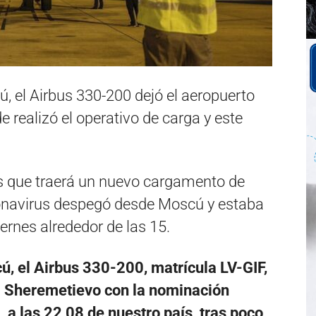
, el Airbus 330-200 dejó el aeropuerto
 realizó el operativo de carga y este
as que traerá un nuevo cargamento de
ronavirus despegó desde Moscú y estaba
iernes alrededor de las 15.
, el Airbus 330-200, matrícula LV-GIF,
al Sheremetievo con la nominación
 a las 22,08 de nuestro país, tras poco