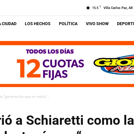
C
15.5
Villa Carlos Paz, AR
A CIUDAD
LOS HECHOS
POLÍTICA
VIVO SHOW
DEPORTE
la “generación que se retira”...
irió a Schiaretti como l