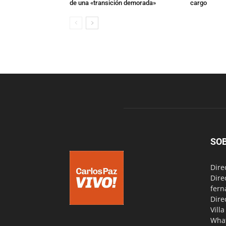
de una «transición demorada»
cargo
SO
Dire
Dire
fern
Dire
Vill
Wha