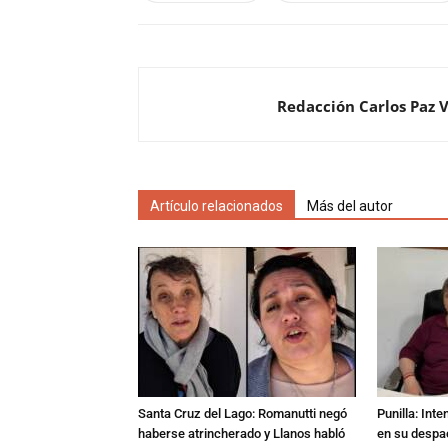
Redacción Carlos Paz 
Artículo relacionados
Más del autor
Santa Cruz del Lago: Romanutti negó
Punilla: Int
haberse atrincherado y Llanos habló
en su despac