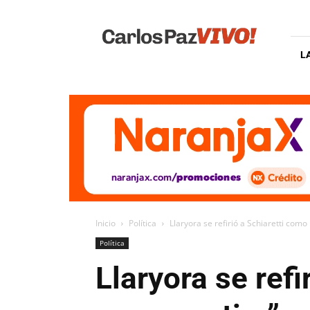
Carlos
Paz
Vivo
L
Inicio
Política
Llaryora se refirió a Schiaretti como 
Política
Llaryora se ref