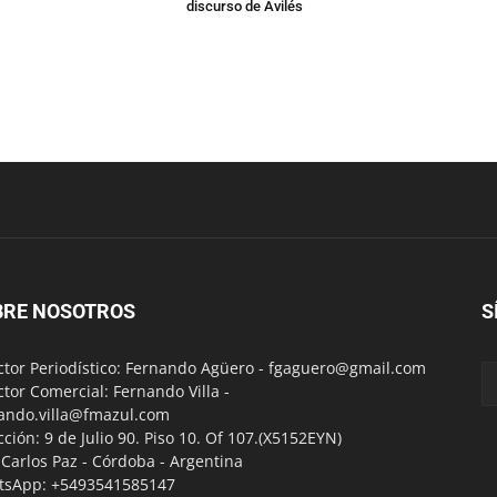
discurso de Avilés
BRE NOSOTROS
S
ctor Periodístico: Fernando Agüero -
fgaguero@gmail.com
ctor Comercial: Fernando Villa -
ando.villa@fmazul.com
cción: 9 de Julio 90. Piso 10. Of 107.(X5152EYN)
a Carlos Paz - Córdoba - Argentina
tsApp: +5493541585147