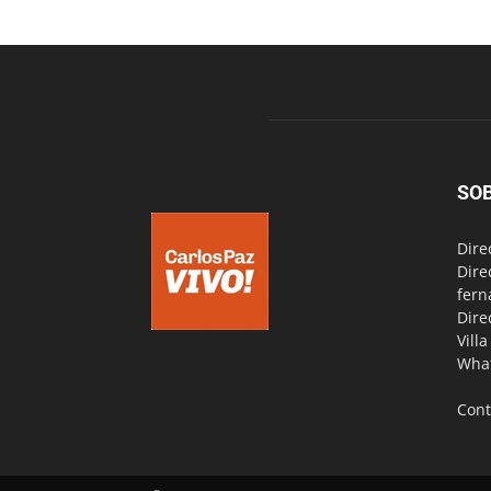
SO
Dire
Dire
fern
Dire
Vill
Wha
Cont