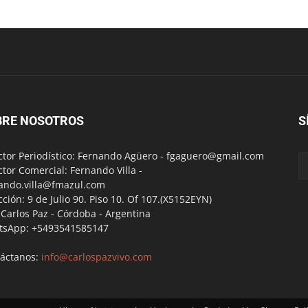
BRE NOSOTROS
S
ctor Periodístico: Fernando Agüero -
fgaguero@gmail.com
ctor Comercial: Fernando Villa -
ando.villa@fmazul.com
cción: 9 de Julio 90. Piso 10. Of 107.(X5152EYN)
a Carlos Paz - Córdoba - Argentina
tsApp: +5493541585147
áctanos:
info@carlospazvivo.com