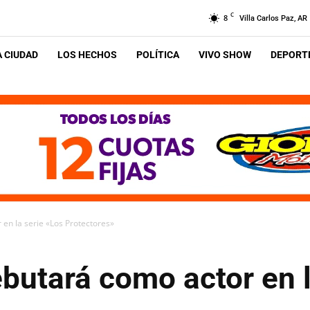
C
8
Villa Carlos Paz, AR
A CIUDAD
LOS HECHOS
POLÍTICA
VIVO SHOW
DEPORTE
 en la serie «Los Protectores»
butará como actor en l