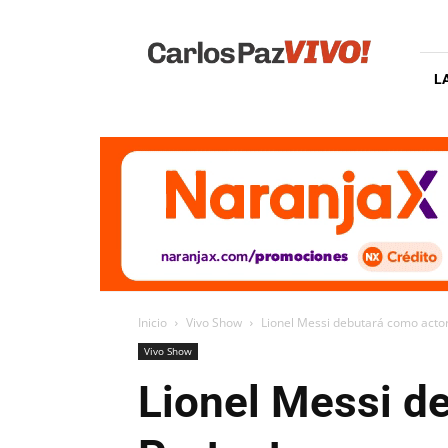
Carlos
Paz
Vivo
L
Inicio
Vivo Show
Lionel Messi debutará como actor
Vivo Show
Lionel Messi de