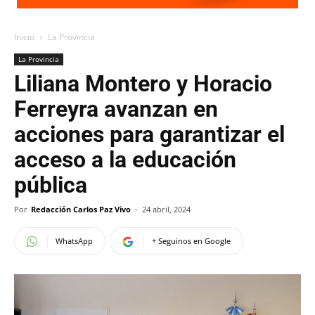
Inicio
La Provincia
La Provincia
Liliana Montero y Horacio
Ferreyra avanzan en
acciones para garantizar el
acceso a la educación
pública
Por
Redacción Carlos Paz Vivo
-
24 abril, 2024
WhatsApp
+ Seguinos en Google