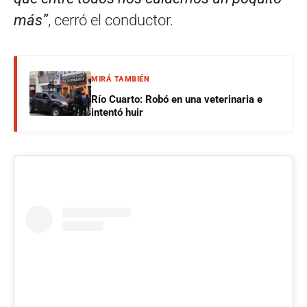
más”
, cerró el conductor.
MIRÁ TAMBIÉN
Río Cuarto: Robó en una veterinaria e
intentó huir