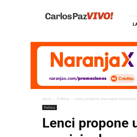
Carlos
Paz
Vivo
L
Inicio
Política
Lenci propone una nueva moratoria 
Política
Lenci propone 