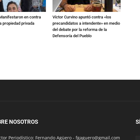
 Manifestaron en contra
Víctor Curvino apuntó contra «los
 la propiedad privada
precandidatos a intendente» en medio
del debate por la reforma de la
Defensoría del Pueblo
BRE NOSOTROS
S
ctor Periodístico: Fernando Agüero -
fgaguero@gmail.com