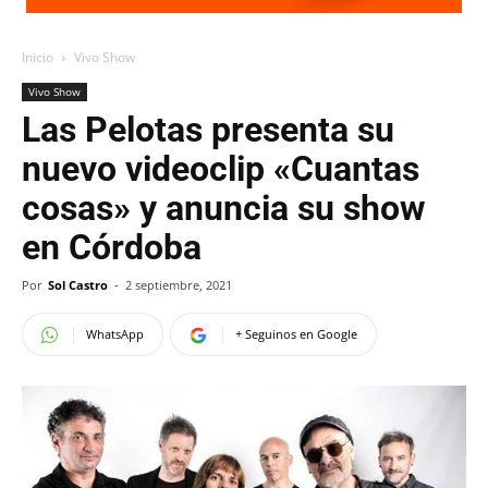
Inicio
Vivo Show
Vivo Show
Las Pelotas presenta su
nuevo videoclip «Cuantas
cosas» y anuncia su show
en Córdoba
Por
Sol Castro
-
2 septiembre, 2021
WhatsApp
+ Seguinos en Google