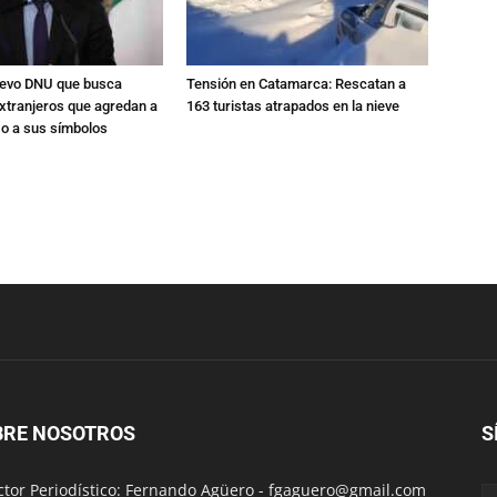
nuevo DNU que busca
Tensión en Catamarca: Rescatan a
xtranjeros que agredan a
163 turistas atrapados en la nieve
 o a sus símbolos
BRE NOSOTROS
S
ctor Periodístico: Fernando Agüero -
fgaguero@gmail.com