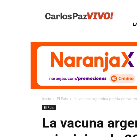
Carlos
Paz
Vivo
L
Inicio
El Pais
La vacuna argentina podría entrar en
El Pais
La vacuna argen