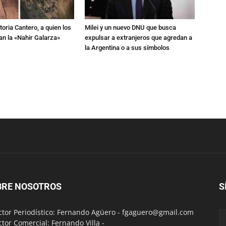
toria Cantero, a quien los
Milei y un nuevo DNU que busca
an la «Nahir Galarza»
expulsar a extranjeros que agredan a
la Argentina o a sus símbolos
BRE NOSOTROS
S
ctor Periodístico: Fernando Agüero -
fgaguero@gmail.com
ctor Comercial: Fernando Villa -