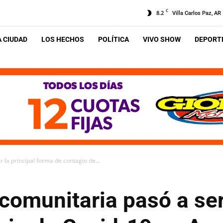
C
8.2
Villa Carlos Paz, AR
A CIUDAD
LOS HECHOS
POLÍTICA
VIVO SHOW
DEPORTE
 la principal forma de contagio de...
comunitaria pasó a ser 