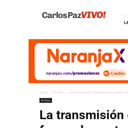
Carlos
Paz
Vivo
L
Inicio
El Pais
La transmisión comunitaria pasó a ser
El Pais
La transmisión 