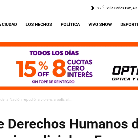
C
8.2
Villa Carlos Paz, AR
A CIUDAD
LOS HECHOS
POLÍTICA
VIVO SHOW
DEPORTE
la Nación repudió la violencia policial...
de Derechos Humanos d