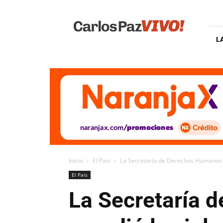
Carlos
Paz
Vivo
L
Inicio
El Pais
La Secretaría de Derechos Humanos de 
El Pais
La Secretaría 