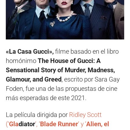
«La Casa Gucci»,
filme basado en el libro
homónimo
The House of Gucci: A
Sensational Story of Murder, Madness,
Glamour, and Greed
, escrito por Sara Gay
Foden, fue una de las propuestas de cine
más esperadas de este 2021.
La película dirigida por
Ridley Scott
(‘
Gla
diator
‘, ‘
Blade Runner
‘ y ‘
Alien, el