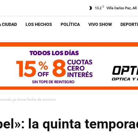
C
13.2
Villa Carlos Paz, AR
A CIUDAD
LOS HECHOS
POLÍTICA
VIVO SHOW
DEPORTE
porada ya tiene fecha de estreno
el»: la quinta tempora