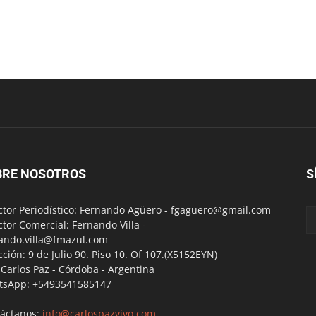
BRE NOSOTROS
S
ctor Periodístico: Fernando Agüero -
fgaguero@gmail.com
ctor Comercial: Fernando Villa -
ando.villa@fmazul.com
cción: 9 de Julio 90. Piso 10. Of 107.(X5152EYN)
a Carlos Paz - Córdoba - Argentina
tsApp: +5493541585147
áctanos:
info@carlospazvivo.com