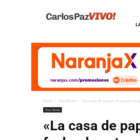
Carlos
Paz
Vivo
L
Inicio
Vivo Show
«La casa de papel»: la quinta tem
Vivo Show
«La casa de pap