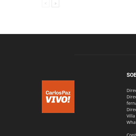
SO
Dire
Dire
fern
Dire
Vill
Wha
Cont