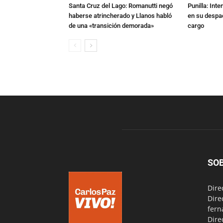
Santa Cruz del Lago: Romanutti negó
Punilla: Int
haberse atrincherado y Llanos habló
en su despac
de una «transición demorada»
cargo
SO
Dire
Dire
fern
Dire