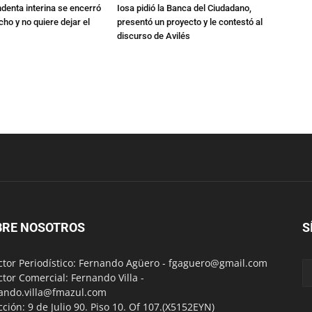
endenta interina se encerró
Iosa pidió la Banca del Ciudadano,
ho y no quiere dejar el
presentó un proyecto y le contestó al
discurso de Avilés
BRE NOSOTROS
S
ctor Periodístico: Fernando Agüero -
fgaguero@gmail.com
ctor Comercial: Fernando Villa -
ando.villa@fmazul.com
cción: 9 de Julio 90. Piso 10. Of 107.(X5152EYN)