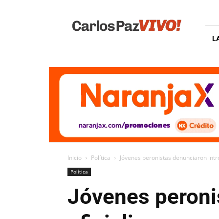
Carlos
Paz
Vivo
L
Inicio
Política
Jóvenes peronistas denunciaron intro
Política
Jóvenes peroni