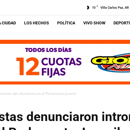
C
10
Villa Carlos Paz, AR
A CIUDAD
LOS HECHOS
POLÍTICA
VIVO SHOW
DEPORTE
misión del oficialismo en el Parlamento Juvenil
stas denunciaron intro