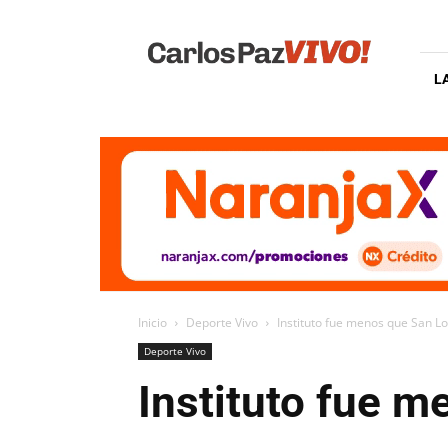
Carlos
Paz
Vivo
L
Inicio
Deporte Vivo
Instituto fue menos que San L
Deporte Vivo
Instituto fue m