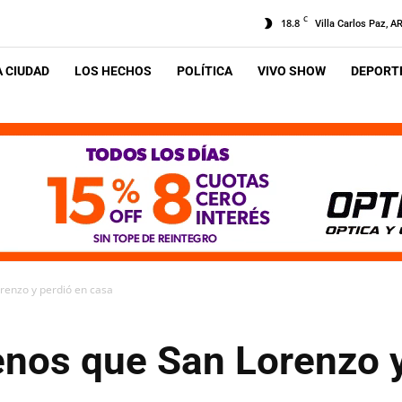
C
18.8
Villa Carlos Paz, A
A CIUDAD
LOS HECHOS
POLÍTICA
VIVO SHOW
DEPORTE
orenzo y perdió en casa
enos que San Lorenzo 