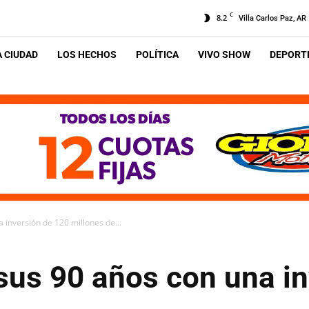
C
8.2
Villa Carlos Paz, AR
A CIUDAD
LOS HECHOS
POLÍTICA
VIVO SHOW
DEPORTE
 inversión de 120 millones de...
sus 90 años con una i