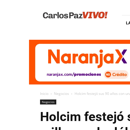
Carlos
Paz
Vivo
L
Inicio
Negocios
Holcim festejó sus 90 años con una
Negocios
Holcim festejó 