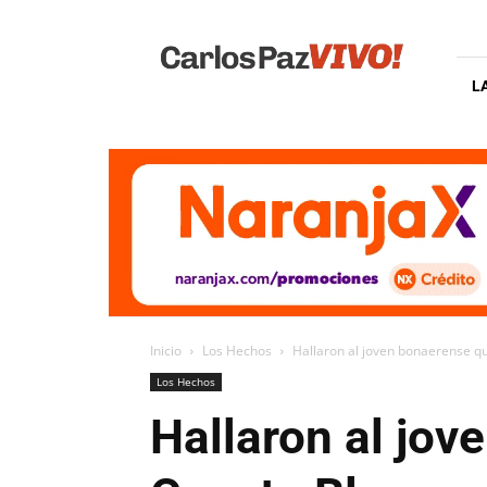
Carlos
Paz
Vivo
L
Inicio
Los Hechos
Hallaron al joven bonaerense q
Los Hechos
Hallaron al jo