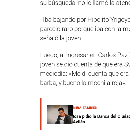
su búsqueda, no le llamó la aten
«Iba bajando por Hipolito Yrigoye
pareció raro porque iba con la m
señaló la joven.
Luego, al ingresar en Carlos Paz V
joven se dio cuenta de que era S
mediodía: «Me di cuenta que era él 
barba, y bueno la mochila roja».
MIRÁ TAMBIÉN
Iosa pidió la Banca del Ciuda
Avilés