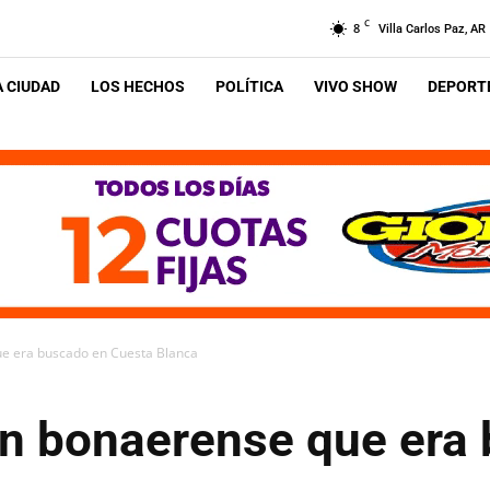
C
8
Villa Carlos Paz, AR
A CIUDAD
LOS HECHOS
POLÍTICA
VIVO SHOW
DEPORTE
ue era buscado en Cuesta Blanca
ven bonaerense que era