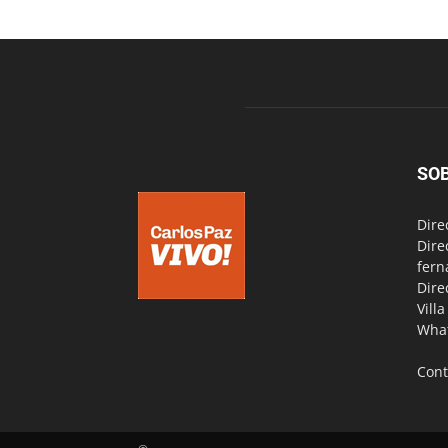
SO
Dire
Dire
fern
Dire
Vill
Wha
Cont