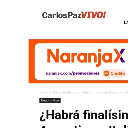
Carlos
Paz
Vivo
L
Inicio
Deporte Vivo
¿Habrá finalísima? Negocian un
Deporte Vivo
¿Habrá finalís