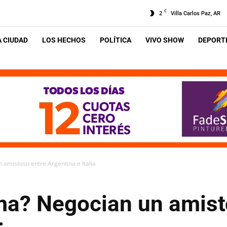
C
2
Villa Carlos Paz, AR
A CIUDAD
LOS HECHOS
POLÍTICA
VIVO SHOW
DEPORTE
 amistoso entre Argentina e Italia
ima? Negocian un amist