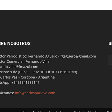
BRE NOSOTROS
S
ctor Periodístico: Fernando Agüero -
fgaguero@gmail.com
ctor Comercial: Fernando Villa -
ando.villa@fmazul.com
cción: 9 de Julio 90. Piso 10. Of 107.(X5152EYN)
a Carlos Paz - Córdoba - Argentina
tsApp: +5493541585147
áctanos:
info@carlospazvivo.com