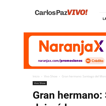
Carlos
Paz
Vivo
L
Inicio
Vivo Show
Gran hermano: Santiago del Moro 
Vivo Show
Gran hermano: 