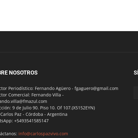
BRE NOSOTROS
S
ctor Periodístico: Fernando Agüero -
fgaguero@gmail.com
ctor Comercial: Fernando Villa -
ando.villa@fmazul.com
cción: 9 de Julio 90. Piso 10. Of 107.(X5152EYN)
a Carlos Paz - Córdoba - Argentina
tsApp: +5493541585147
áctanos:
info@carlospazvivo.com