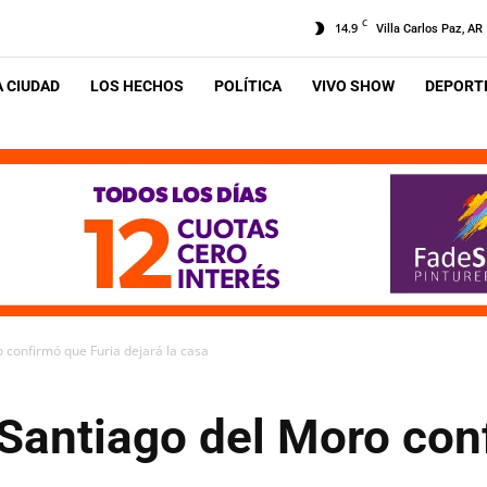
C
14.9
Villa Carlos Paz, AR
A CIUDAD
LOS HECHOS
POLÍTICA
VIVO SHOW
DEPORTE
confirmó que Furia dejará la casa
Santiago del Moro con