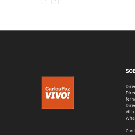
SO
Dire
Dire
fern
Dire
Vill
Wha
Cont