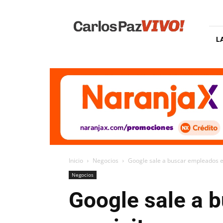
Carlos
Paz
Vivo
L
Inicio
Negocios
Google sale a buscar empleados en
Negocios
Google sale a 