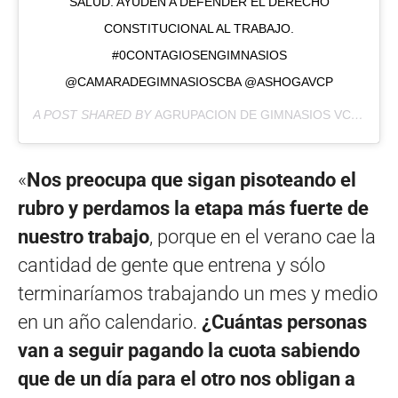
SALUD. AYUDEN A DEFENDER EL DERECHO
CONSTITUCIONAL AL TRABAJO.
#0CONTAGIOSENGIMNASIOS
@CAMARADEGIMNASIOSCBA @ASHOGAVCP
A POST SHARED BY
AGRUPACION DE GIMNASIOS VCP
(@AG
«
Nos preocupa que sigan pisoteando el
rubro y perdamos la etapa más fuerte de
nuestro trabajo
, porque en el verano cae la
cantidad de gente que entrena y sólo
terminaríamos trabajando un mes y medio
en un año calendario.
¿Cuántas personas
van a seguir pagando la cuota sabiendo
que de un día para el otro nos obligan a