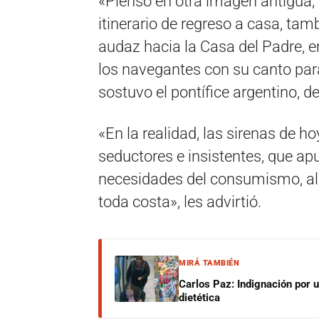
«Pienso en otra imagen antigua, 
itinerario de regreso a casa, tam
audaz hacia la Casa del Padre, e
los navegantes con su canto para 
sostuvo el pontífice argentino, d
«En la realidad, las sirenas de h
seductores e insistentes, que apu
necesidades del consumismo, al cu
toda costa», les advirtió.
MIRÁ TAMBIÉN
Carlos Paz: Indignación por 
dietética