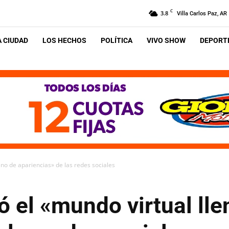
C
3.8
Villa Carlos Paz, AR
A CIUDAD
LOS HECHOS
POLÍTICA
VIVO SHOW
DEPORTE
leno de apariencias» de las redes sociales
có el «mundo virtual lle