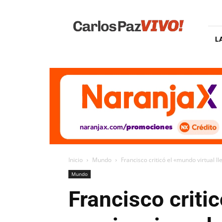
Carlos
Paz
Vivo
L
Inicio
Mundo
Francisco criticó el «mundo virtual l
Mundo
Francisco criti