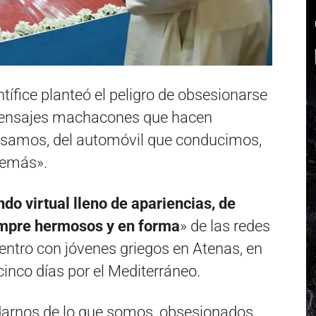
tífice planteó el peligro de obsesionarse
 mensajes machacones que hacen
 usamos, del automóvil que conducimos,
demás».
ndo virtual lleno de apariencias, de
empre hermosos y en forma
» de las redes
uentro con jóvenes griegos en Atenas, en
 cinco días por el Mediterráneo.
idarnos de lo que somos, obsesionados