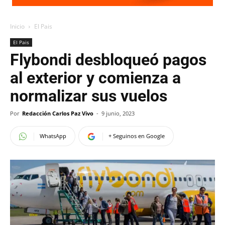
Inicio
El Pais
El Pais
Flybondi desbloqueó pagos
al exterior y comienza a
normalizar sus vuelos
Por
Redacción Carlos Paz Vivo
-
9 junio, 2023
WhatsApp
+ Seguinos en Google