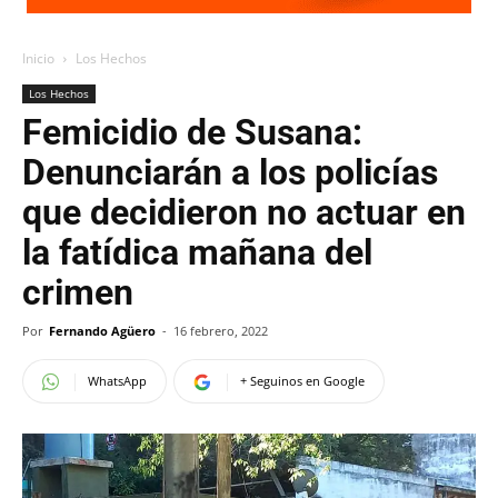
Inicio
Los Hechos
Los Hechos
Femicidio de Susana:
Denunciarán a los policías
que decidieron no actuar en
la fatídica mañana del
crimen
Por
Fernando Agüero
-
16 febrero, 2022
WhatsApp
+ Seguinos en Google