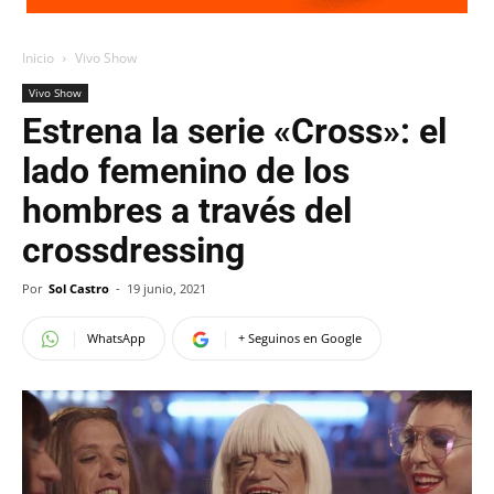
Inicio
Vivo Show
Vivo Show
Estrena la serie «Cross»: el
lado femenino de los
hombres a través del
crossdressing
Por
Sol Castro
-
19 junio, 2021
WhatsApp
+ Seguinos en Google