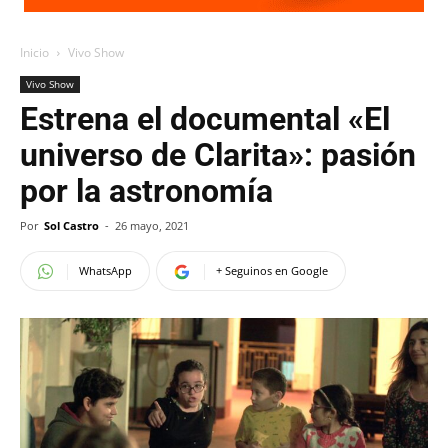
Inicio
Vivo Show
Vivo Show
Estrena el documental «El
universo de Clarita»: pasión
por la astronomía
Por
Sol Castro
-
26 mayo, 2021
WhatsApp
+ Seguinos en Google