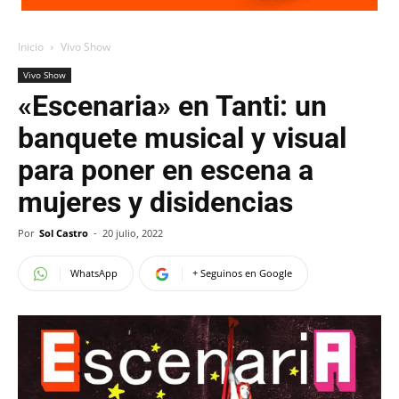
Inicio
Vivo Show
Vivo Show
«Escenaria» en Tanti: un
banquete musical y visual
para poner en escena a
mujeres y disidencias
Por
Sol Castro
-
20 julio, 2022
WhatsApp
+ Seguinos en Google